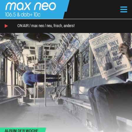
ON AIR /
max neo
/
neu, frisch, anders!
ALBUM DER WOCHE