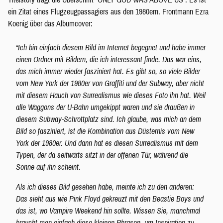
ein Zitat eines Flugzeugpassagiers aus den 1980ern. Frontmann Ezra
Koenig über das Albumcover:
“Ic
h bin einfach diesem Bild im Internet begegnet und habe immer
einen Ordner mit Bildern, die ich interessant finde. Das war eins,
das mich immer wieder fasziniert hat. Es gibt so, so viele Bilder
vom New York der 1980er von Graffiti und der Subway, aber nicht
mit diesem Hauch von Surrealismus wie dieses Foto ihn hat. Weil
alle Waggons der U-Bahn umgekippt waren und sie draußen in
diesem Subway-Schrottplatz sind. Ich glaube, was mich an dem
Bild so fasziniert, ist die Kombination aus Düsternis vom New
York der 1980er. Und dann hat es diesen Surrealismus mit dem
Typen, der da seitwärts sitzt in der offenen Tür, während die
Sonne auf ihn scheint.
Als ich dieses Bild gesehen habe, meinte ich zu den anderen:
Das sieht aus wie Pink Floyd gekreuzt mit den Beastie Boys und
das ist, wo Vampire Weekend hin sollte. Wissen Sie, manchmal
braucht man einfach diese kleinen Phrasen, um Inspiration zu