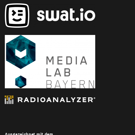
E
N
S
E
A
R
C
H
A
Ausgezeichnet mit dem