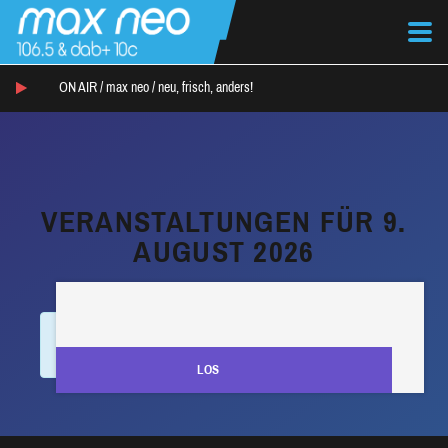
ON AIR /
max neo
/
neu, frisch, anders!
VERANSTALTUNGEN FÜR 9.
AUGUST 2026
V
No Veranstaltungen scheduled for
9. August 2026
.
E
Please try another day.
R