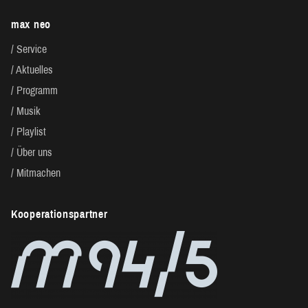
A
max neo
N
Service
S
Aktuelles
Programm
T
Musik
A
Playlist
Über uns
L
Mitmachen
T
Kooperationspartner
U
N
G