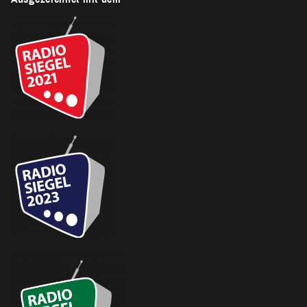
N
D
V
I
E
W
S
N
A