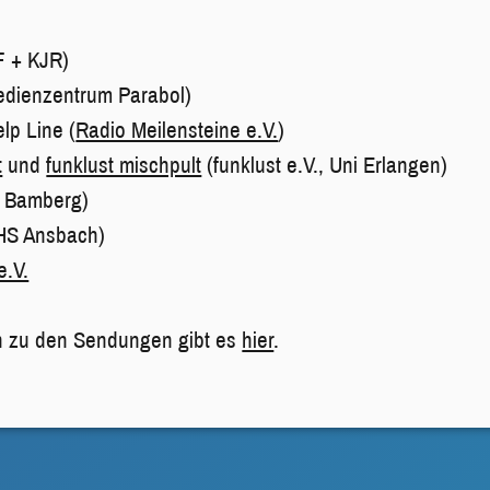
 + KJR)
dienzentrum Parabol)
lp Line (
Radio Meilensteine e.V.
)
t
und
funklust mischpult
(funklust e.V., Uni Erlangen)
 Bamberg)
HS Ansbach)
e.V.
n zu den Sendungen gibt es
hier
.