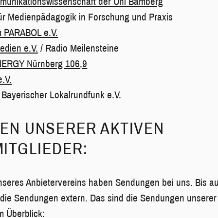
ommunikationswissenschaft der Uni Bamberg
 für Medienpädagogik in Forschung und Praxis
m PARABOL e.V.
edien e.V.
/ Radio Meilensteine
ERGY Nürnberg 106,9
e.V.
Bayerischer Lokalrundfunk e.V.
EN UNSERER AKTIVEN
ITGLIEDER:
unseres Anbietervereins haben Sendungen bei uns. Bis a
 die Sendungen extern. Das sind die Sendungen unserer
m Überblick: