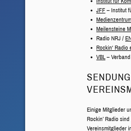
Institut für K
JFF
– Institut
Medienzentru
Meilensteine M
Radio NRJ /
EN
Rockin‘ Radio 
VBL
– Verband 
SENDUNG
VEREINSM
Einige Mitglieder 
Rockin’ Radio sind
Vereinsmitglieder i