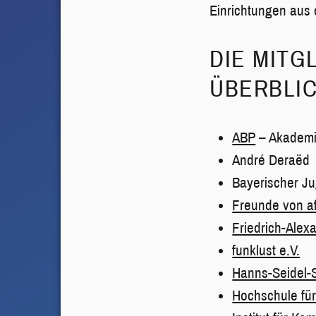
Einrichtungen aus
DIE MITG
ÜBERBLIC
ABP
– Akademie
André Deraëd
Bayerischer Ju
Freunde von af
Friedrich-Alex
funklust e.V.
Hanns-Seidel-S
Hochschule fü