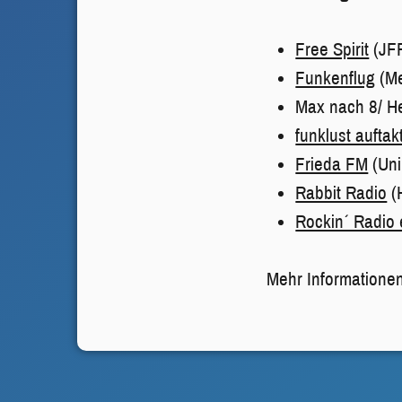
Free Spirit
(JFF
Funkenflug
(Me
Max nach 8/ He
funklust auftak
Frieda FM
(Uni
Rabbit Radio
(
Rockin´ Radio 
Mehr Informatione