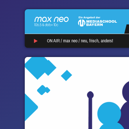
ON AIR /
max neo
/
neu, frisch, anders!