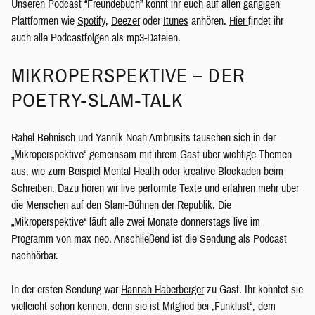
Unseren Podcast “Freundebuch” könnt ihr euch auf allen gängigen
Plattformen wie
Spotify
,
Deezer
oder
Itunes
anhören.
Hier
findet ihr
auch alle Podcastfolgen als mp3-Dateien.
MIKROPERSPEKTIVE – DER
POETRY-SLAM-TALK
Rahel Behnisch und Yannik Noah Ambrusits tauschen sich in der
„Mikroperspektive“ gemeinsam mit ihrem Gast über wichtige Themen
aus, wie zum Beispiel Mental Health oder kreative Blockaden beim
Schreiben. Dazu hören wir live performte Texte und erfahren mehr über
die Menschen auf den Slam-Bühnen der Republik. Die
„Mikroperspektive“ läuft alle zwei Monate donnerstags live im
Programm von max neo. Anschließend ist die Sendung als Podcast
nachhörbar.
In der ersten Sendung war
Hannah Haberberger
zu Gast. Ihr könntet sie
vielleicht schon kennen, denn sie ist Mitglied bei „Funklust“, dem