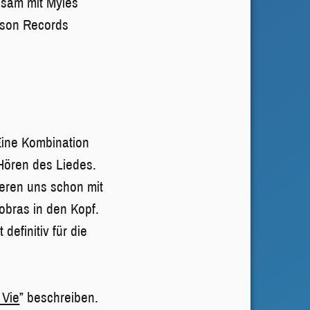
nsam mit Myles
bson Records
Eine Kombination
Hören des Liedes.
ieren uns schon mit
bras in den Kopf.
efinitiv für die
 Vie
” beschreiben.