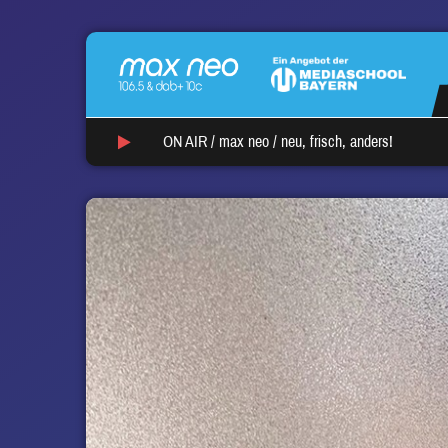
ON AIR /
max neo
/
neu, frisch, anders!