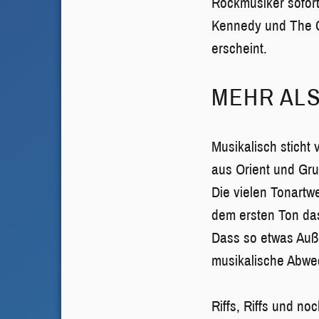
Rockmusiker sofor
Kennedy und The C
erscheint.
MEHR ALS
Musikalisch sticht 
aus Orient und Gr
Die vielen Tonartw
dem ersten Ton da
Dass so etwas Auße
musikalische Abwec
Riffs, Riffs und n