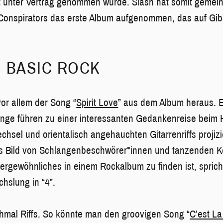
t unter Vertrag genommen wurde. Slash hat somit gemei
onspirators das erste Album aufgenommen, das auf Gi
 BASIC ROCK
vor allem der Song “
Spirit Love
” aus dem Album heraus. 
unge führen zu einer interessanten Gedankenreise beim 
echsel und orientalisch angehauchten Gitarrenriffs projiz
s Bild von Schlangenbeschwörer*innen und tanzenden Ko
rgewöhnliches in einem Rockalbum zu finden ist, spricht d
hslung in “4”.
ochmal Riffs. So könnte man den groovigen Song “
C’est La