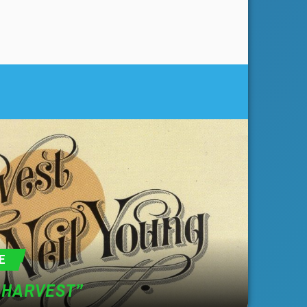
E
“HARVEST”