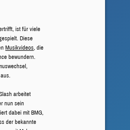
ifft, ist für viele
espielt. Diese
gen
Musikvideos
, die
ance bewundern.
hmuswechsel,
 aus.
Slash arbeitet
er nun sein
iert dabei mit BMG,
ass der bekannte