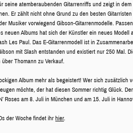
für seine atemberaubenden Gitarrenriffs und zeigt in dem
en. Er zählt nicht ohne Grund zu den besten Gitarristen w
 der Musiker vorwiegend Gibson-Gitarrenmodelle. Passen
es neuen Albums hat sich der Künstler ein neues Modell 
Slash Les Paul. Das E-Gitarrenmodell ist in Zusammenarb
 Gibson mit Slash entstanden und existiert nur 250 Mal. D
n über Thomann zu Verkauf.
ockigen Album mehr als begeistert! Wer sich zusätzlich v
ugen möchte, der hat diesen Sommer richtig Glück. Der Git
’ Roses am 8. Juli in München und am 15. Juli in Hanno
Ds der Woche findet ihr
hier
.