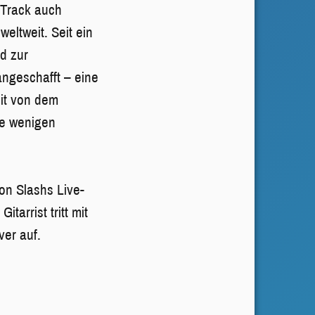
 Track auch
eltweit. Seit ein
d zur
angeschafft – eine
eit von dem
ie wenigen
on Slashs Live-
arrist tritt mit
ver auf.