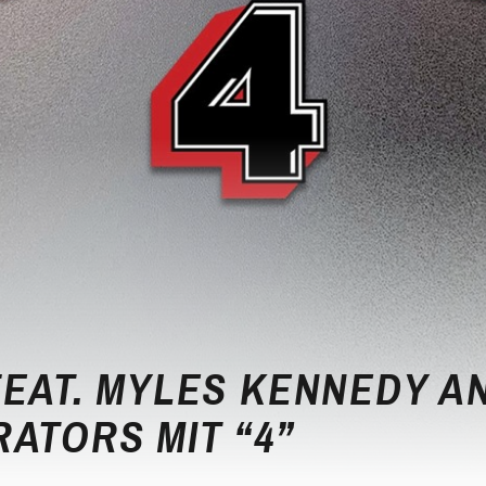
FEAT. MYLES KENNEDY A
ATORS MIT “4”