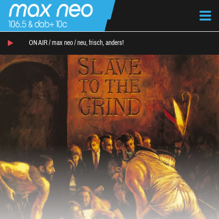
ON AIR /
max neo
/
neu, frisch, anders!