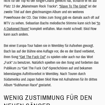
nicht für die Top 40 der Single-Charts gereicht hat, schaffte er es auf
Platz 13 der „Mainstream Rock Tracks“.
“Slave To The Grind”
ist der
zweite Titel auf dem gleichnamigen Album und ein weiteres
Powerhouse der CD. Das Video zum Song gab es damals auch oft auf
MTV zu sehen. Sebastian Bachs melodische Stimme kann sich bei
“In
A Darkened Room”
komplett entfalten. Man merkt schnell: Skid Row
kann auch anders.
Bei einer Europa-Tour haben sie in Wembley für Aufsehen gesorgt.
Bach las auf der Bühne eine Auflage vor, die es der Band verbietet,
ihren Song
“Get The Fuck Out”
zu spielen oder auch nur das Wort
„Fuck“ zu benutzen. Natürlich spielten sie den Song und forderten das
Publikum zu “Get The Fuck Out”-Sprechchören auf und bekamen
lebenslanges Auftrittsverbot in Wembley. Nach Touren durch
Südamerika und Japan haben Skid Row mit Aufnahmen für ihr drittes
Album “Subhuman Race” gestartet.
WENIG ZUSTIMMUNG FÜR DEN