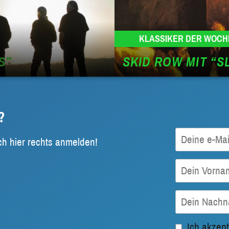
KLASSIKER DER WOCH
S”
SKID ROW MIT “S
?
ch hier rechts anmelden!
Ich akzept