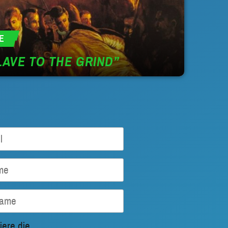
E
LAVE TO THE GRIND”
iere die