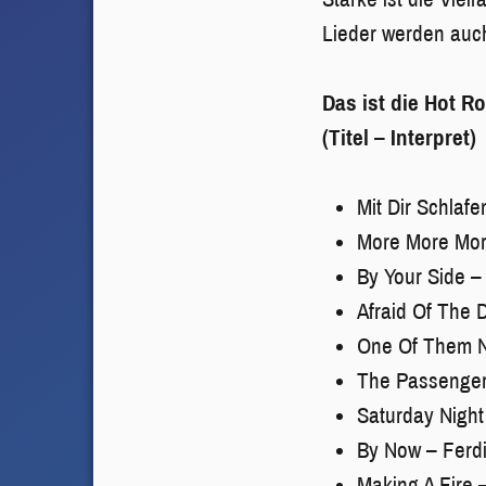
Lieder werden auch
Das ist die Hot R
(Titel – Interpret)
Mit Dir Schlafe
More More More
By Your Side –
Afraid Of The 
One Of Them N
The Passenger
Saturday Night 
By Now – Ferd
Making A Fire 