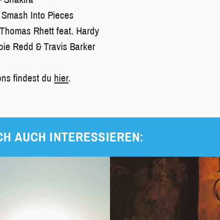
 Smash Into Pieces
– Thomas Rhett feat. Hardy
pie Redd & Travis Barker
ons findest du
hier
.
CH AUCH INTERESSIEREN: