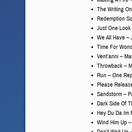
The Writing On
Redemption So
Just One Look
We All Have – 
Time For Wonde
Vent’anni – Ma
Throwback – Mi
Run – One Rep
Please Release
Sandstorm – P
Dark Side Of 
Hey Du Da Im R
Wind Him Up –
Don’t Wait Up 