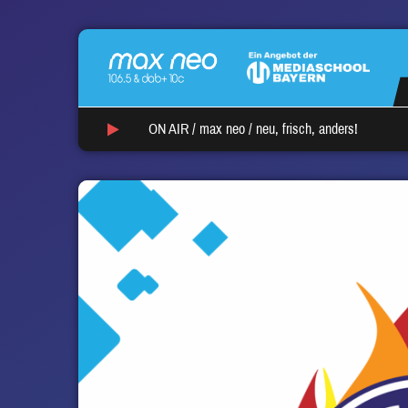
ON AIR /
max neo
/
neu, frisch, anders!