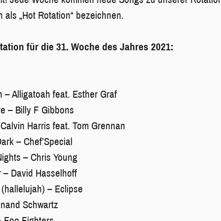
 als „Hot Rotation“ bezeichnen.
otation für die 31. Woche des Jahres 2021:
n – Alligatoah feat. Esther Graf
 – Billy F Gibbons
 Calvin Harris feat. Tom Grennan
Dark – Chef’Special
ights – Chris Young
 – David Hasselhoff
(hallelujah) – Eclipse
inand Schwartz
– Foo Fighters