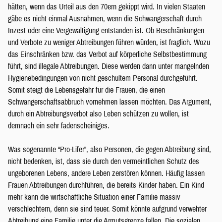
hätten, wenn das Urteil aus den 70ern gekippt wird. In vielen Staaten
gäbe es nicht einmal Ausnahmen, wenn die Schwangerschaft durch
Inzest oder eine Vergewaltigung entstanden ist. Ob Beschränkungen
und Verbote zu weniger Abtreibungen führen würden, ist fraglich. Wozu
das Einschränken bzw. das Verbot auf körperliche Selbstbestimmung
führt, sind illegale Abtreibungen. Diese werden dann unter mangelnden
Hygienebedingungen von nicht geschultem Personal durchgeführt.
Somit steigt die Lebensgefahr für die Frauen, die einen
Schwangerschaftsabbruch vornehmen lassen möchten. Das Argument,
durch ein Abtreibungsverbot also Leben schützen zu wollen, ist
demnach ein sehr fadenscheiniges.
Was sogenannte “Pro-Lifer”, also Personen, die gegen Abtreibung sind,
nicht bedenken, ist, dass sie durch den vermeintlichen Schutz des
ungeborenen Lebens, andere Leben zerstören können. Häufig lassen
Frauen Abtreibungen durchführen, die bereits Kinder haben. Ein Kind
mehr kann die wirtschaftliche Situation einer Familie massiv
verschlechtern, denn sie sind teuer. Somit könnte aufgrund verwehter
Abtreibung eine Familie unter die Armutsgrenze fallen. Die sozialen