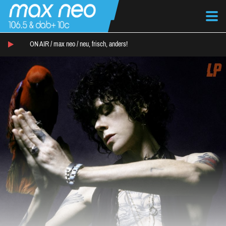
ON AIR /
max neo
/
neu, frisch, anders!