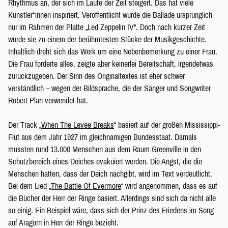
Rhythmus an, der sich im Laufe der Zeit steigert. Das hat viele
Künstler*innen inspiriert. Veröffentlicht wurde die Ballade ursprünglich
nur im Rahmen der Platte „Led Zeppelin IV“. Doch nach kurzer Zeit
wurde sie zu einem der berühmtesten Stücke der Musikgeschichte.
Inhaltlich dreht sich das Werk um eine Nebenbemerkung zu einer Frau.
Die Frau forderte alles, zeigte aber keinerlei Bereitschaft, irgendetwas
zurückzugeben. Der Sinn des Originaltextes ist eher schwer
verständlich – wegen der Bildsprache, die der Sänger und Songwriter
Robert Plan verwendet hat.
Der Track „
When The Levee Breaks
“ basiert auf der großen Mississippi-
Flut aus dem Jahr 1927 im gleichnamigen Bundesstaat. Damals
mussten rund 13.000 Menschen aus dem Raum Greenville in den
Schutzbereich eines Deiches evakuiert werden. Die Angst, die die
Menschen hatten, dass der Deich nachgibt, wird im Text verdeutlicht.
Bei dem Lied „
The Battle Of Evermore
“ wird angenommen, dass es auf
die Bücher der Herr der Ringe basiert. Allerdings sind sich da nicht alle
so einig. Ein Beispiel wäre, dass sich der Prinz des Friedens im Song
auf Aragorn in Herr der Ringe bezieht.