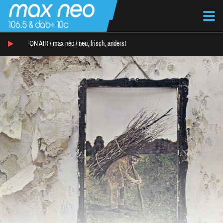
ON AIR /
max neo
/
neu, frisch, anders!