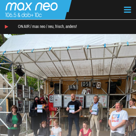
ON AIR /
max neo
/
neu, frisch, anders!