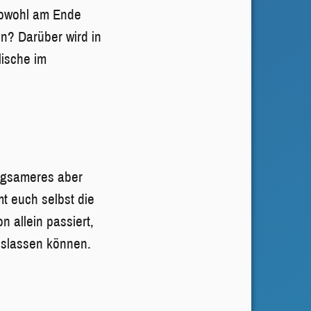
Obwohl am Ende
en? Darüber wird in
lische im
angsameres aber
mt euch selbst die
n allein passiert,
 loslassen können.