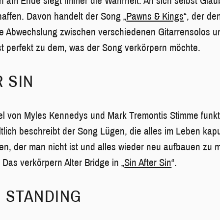
n am Ende siegt immer die Wahrheit. An sich selbst Glau
affen. Davon handelt der Song „
Pawns & Kings
“, der de
Die Abwechslung zwischen verschiedenen Gitarrensolos u
t perfekt zu dem, was der Song verkörpern möchte.
R SIN
 von Myles Kennedys und Mark Tremontis Stimme funkti
altlich beschreibt der Song Lügen, die alles im Leben kap
en, der man nicht ist und alles wieder neu aufbauen zu
. Das verkörpern Alter Bridge in „
Sin After Sin
“.
 STANDING