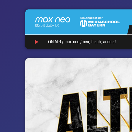
ON AIR /
max neo
/
neu, frisch, anders!