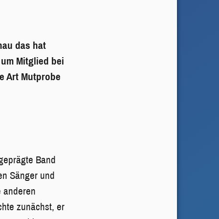
nau das hat
 um Mitglied bei
ne Art Mutprobe
h geprägte Band
uen Sänger und
e anderen
chte zunächst, er