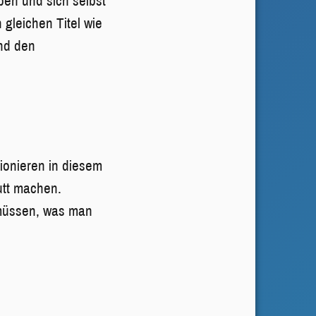
ben und sich selbst
n gleichen Titel wie
nd den
onieren in diesem
utt machen.
 müssen, was man