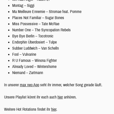
Montag – Siggi
Ma Meilleure Ennemie – Stromae feat. Pomme
Places Not Familiar – Sugar Bones
Miss Possessive – Tate McRae
Number One – The Syncopation Rebels
Bye Bye Berlin – Tocotronic
Endorphin Überdosiert – Tulpe
Subber Luddwich – Van Schelln
Fool – Vulvarine
R U Famous – Winona Fighter
Already Loved – Wintershome
Niemand – Zartmann
In unserer
max neo App
seht ihr immer, welcher Song gerade läuft.
Unsere Playlist könnt ihr euch auch
hier
anhören.
Weitere Hot Rotations findet ihr
hier
.