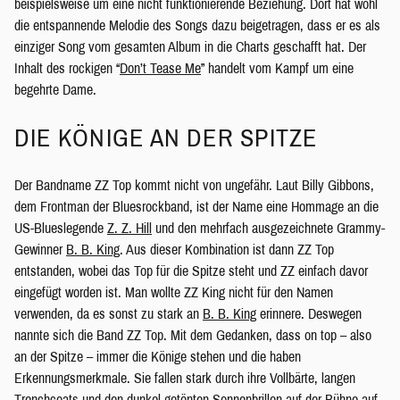
beispielsweise um eine nicht funktionierende Beziehung. Dort hat wohl
die entspannende Melodie des Songs dazu beigetragen, dass er es als
einziger Song vom gesamten Album in die Charts geschafft hat. Der
Inhalt des rockigen “
Don’t Tease Me
” handelt vom Kampf um eine
begehrte Dame.
DIE KÖNIGE AN DER SPITZE
Der Bandname ZZ Top kommt nicht von ungefähr. Laut Billy Gibbons,
dem Frontman der Bluesrockband, ist der Name eine Hommage an die
US-Blueslegende
Z. Z. Hill
und den mehrfach ausgezeichnete Grammy-
Gewinner
B. B. King
. Aus dieser Kombination ist dann ZZ Top
entstanden, wobei das Top für die Spitze steht und ZZ einfach davor
eingefügt worden ist. Man wollte ZZ King nicht für den Namen
verwenden, da es sonst zu stark an
B. B. King
erinnere. Deswegen
nannte sich die Band ZZ Top. Mit dem Gedanken, dass on top – also
an der Spitze – immer die Könige stehen und die haben
Erkennungsmerkmale. Sie fallen stark durch ihre Vollbärte, langen
Trenchcoats und den dunkel getönten Sonnenbrillen auf der Bühne auf.