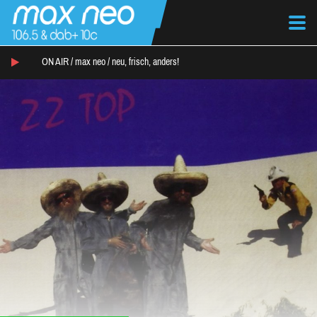
ON AIR /
max neo
/
neu, frisch, anders!