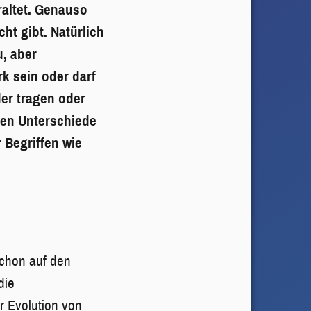
raltet. Genauso
ht gibt. Natürlich
, aber
k sein oder darf
er tragen oder
chen Unterschiede
 Begriffen wie
schon auf den
die
er Evolution von