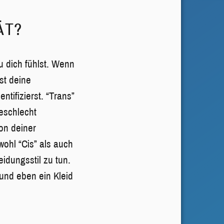
ÄT?
u dich fühlst. Wenn
st deine
ntifizierst. “Trans”
eschlecht
on deiner
ohl “Cis” als auch
idungsstil zu tun.
und eben ein Kleid