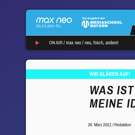
ON AIR /
max neo
/
neu, frisch, anders!
WIR KLÄREN AUF!
WAS IST
MEINE I
26. März 2021
/
Redaktion