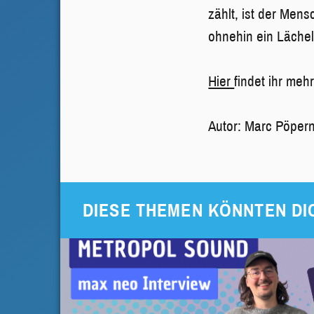
zählt, ist der Men
ohnehin ein Lächel
Hier
findet ihr meh
Autor: Marc Pöper
DIESE THEMEN KÖNNTEN DI