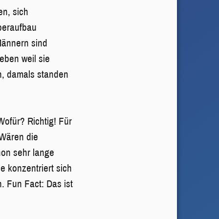
n, sich
rperaufbau
 Männern sind
eben weil sie
n, damals standen
ofür? Richtig! Für
 Wären die
hon sehr lange
e konzentriert sich
. Fun Fact: Das ist