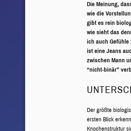
Die Meinung, dass
wie die Vorstellu
gibt es rein bio
wie sieht das den
ich auch Gefühle
ist eine Jeans au
zwischen Mann und
“nicht-binär” verb
UNTERSC
Der größte biologi
ersten Blick erken
Knochenstruktur sin