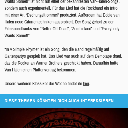
Wants Some!!” ist nicht nur einer der bekanntesten Van-Halen-Songs,
sondern auch experimentell. Für das Lied hat die Rockband ein Intro
mit einer Art “Dschungeltrommel” produziert. Außerdem hat Eddie van
Halen neue Gitarrentechniken ausprobiert. Der Song gehört zu den
Filmsoundtracks von “Better Off Dead”, “Zombieland” und “Everybody
Wants Some!!”.
“In A Simple Rhyme” ist ein Song, den die Band regelmäßig auf
Gartenpartys gespielt hat. Das Lied war auch auf dem Demotape drauf,
das die Rocker an Warner Brothers geschickt haben. Daraufhin hatte
Van Halen einen Plattenvertrag bekommen.
Unsere weiteren Klassiker der Woche findet ihr
hier
.
DIESE THEMEN KÖNNTEN DICH AUCH INTERESSIEREN: