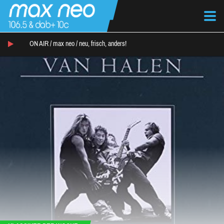
ON AIR /
max neo
/
neu, frisch, anders!