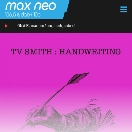
ON AIR /
max neo
/
neu, frisch, anders!