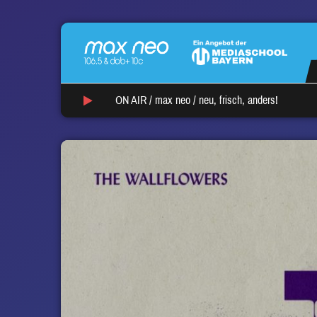
ON AIR /
max neo
/
neu, frisch, anders!