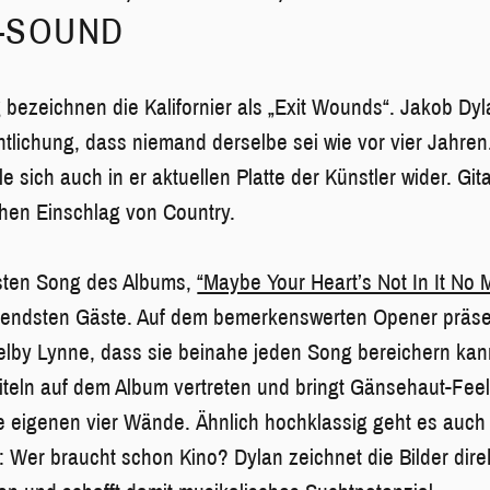
-SOUND
bezeichnen die Kalifornier als „Exit Wounds“. Jakob Dyl
entlichung, dass niemand derselbe sei wie vor vier Jahre
 sich auch in er aktuellen Platte der Künstler wider. Gita
chen Einschlag von Country.
rsten Song des Albums,
“Maybe Your Heart’s Not In It No 
gendsten Gäste. Auf dem bemerkenswerten Opener präsen
lby Lynne, dass sie beinahe jeden Song bereichern kann
 Titeln auf dem Album vertreten und bringt Gänsehaut-Feeli
e eigenen vier Wände. Ähnlich hochklassig geht es auch
: Wer braucht schon Kino? Dylan zeichnet die Bilder direk