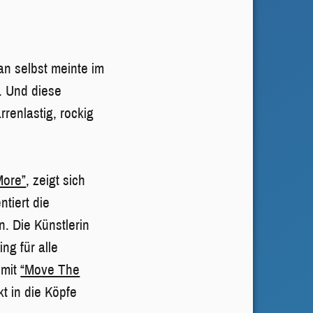
an selbst meinte im
n. Und diese
rrenlastig, rockig
More”
, zeigt sich
tiert die
. Die Künstlerin
ng für alle
 mit
“Move The
t in die Köpfe