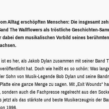
 vom Alltag erschöpften Menschen: Die insgesamt zeh
Band The Wallflowers als tröstliche Geschichten-Sa
er dabei dem musikalischen Vorbild seines berühmte
wachsen.
 ist es her, als Jakob Dylan zusammen mit seiner Band 
veröffentlicht hat. Doch wie heißt es so schön: Was lang
 der Sohn von Musik-Legende Bob Dylan und seine Bandm
 Platte eine ganze Menge zu sagen. Mit „Exit Wounds“ hab
s, sondern auch die Fachpresse regelrecht aus den Sock
s jetzt als das stärkste und beste Musikerzeugnis der Ba
von 1996.