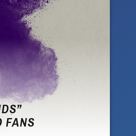
NDS”
D FANS