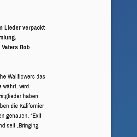
n Lieder verpackt
mmlung.
n Vaters Bob
The Wallflowers das
e währt, wird
itglieder haben
en die Kalifornier
en genauen. “Exit
nd seit „Bringing