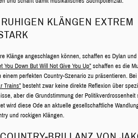
en und schafft damit musikalisches Suchtpotenzial.
I RUHIGEN KLÄNGEN EXTREM
STARK
ere Klänge angeschlagen können, schaffen es Dylan und 
 Let You Down But Will Not Give You Up”
schaffen es die M
 einem perfekten Country-Szenario zu präsentieren. Be
 Trains”
besteht zwar keine direkte Reflexion über spezi
nisse, aber die Grundstimmung der Politikverdrossenheit 
itet wird diese Ode an aktuelle gesellschaftliche Wandlun
try und rockigen Klängen.
COUNTRY-BRILLANZ VON JA