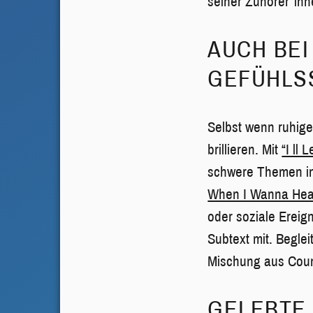
seiner Zuhörer*inn
AUCH BE
GEFÜHLS
Selbst wenn ruhig
brillieren. Mit
“I ll
schwere Themen in
When I Wanna Hear
oder soziale Ereig
Subtext mit. Begle
Mischung aus Coun
GELEBTE 