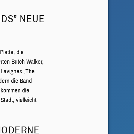
NDS” NEUE
Platte, die
nten Butch Walker,
l Lavignes „The
ndern die Band
u kommen die
tadt, vielleicht
 MODERNE