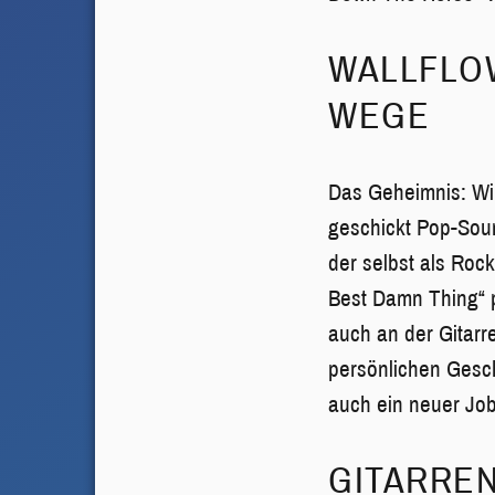
WALLFLOW
WEGE
Das Geheimnis: Wir 
geschickt Pop-Soun
der selbst als Roc
Best Damn Thing“ p
auch an der Gitar
persönlichen Gesch
auch ein neuer Job
GITARREN