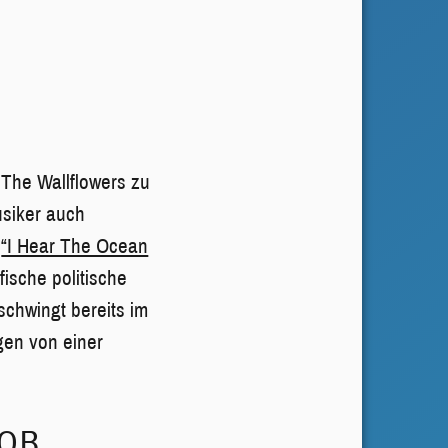
The Wallflowers zu
usiker auch
i
“I Hear The Ocean
fische politische
schwingt bereits im
gen von einer
KOB