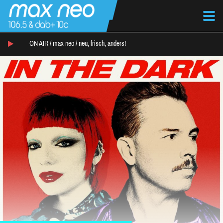
ON AIR /
max neo
/
neu, frisch, anders!