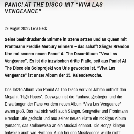
PANIC! AT THE DISCO MIT “VIVA LAS
VENGEANCE”
29. August 2022
/
Lena Beck
Seine beeindruckende Stimme in Szene setzen und an Queen mit
Frontmann Freddie Mercury erinnern – das schafft Sänger Brendon
Urie mit seinem neuen Panic! At The Disco-Album “Viva Las
Vengeance”. Es ist die inzwischen dritte Platte, seit aus Panic! At
The Disco ein Soloprojekt von Urie geworden ist. “Viva Las
Vengeance” ist unser Album der 35. Kalenderwoche.
Das letzte Album von Panic! At The Disco vor vier Jahren enthielt den
Megahit “High Hopes”. Deswegen ist die Fanbase gestiegen und die
Erwartungen der Fans vor dem neuen Album “Viva Las Vengeance”
waren groß. Das hat sich wohl auch Sänger, Songwriter und Frontmann
Brendon Urie gedacht und aus seiner neuen Platte ein rockiges Album
gemacht, das stellenweise an ein Musical erinnert. Die Songs klingen
teilweise auch wie Hymnen. Auch bei den Musikvideos wurde nicht