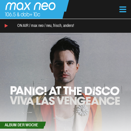
ON AIR /
max neo
/
neu, frisch, anders!
ALBUM DER WOCHE