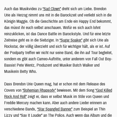
Auch das Musikvideo zu
“Sad Clown”
dreht sich um Liebe. Brendon
Urie als Herzog nimmt uns mit in die Barockzeit und verliebt sich in die
Königin Maggie. Ob die Geschichte am Ende ein Happy End bekommt,
das müsst ihr euch selbst anschauen. Wofür es sich auch lohnt
reinzuklicken, ist das Dance Battle im Barockstyle. Und für eine letzte
Zeitreise geht es in die Siebziger. In
“Sugar Soaker”
gibt sich Urie als
Rockstar, der völlig überzieht und sich für wichtiger hält, als er ist. Auf
der Poolparty treffen wir nicht nur seine Band, die ihn auf Tour begleitet,
sondern es gibt auch Cameo-Auftritte, unter anderem von Fall Out Boy-
Bassist Pete Wentz, Produzent und Musiker Butch Walker und
Musikerin Betty Who.
Dass Brendon Urie Queen mag, hat er schon mit dem Release des
Covers von
“Bohemian Rhapsody”
bewiesen. Mit dem Song
“God Killed
Rock And Roll”
zeigt er, dass er selbst Musik im Stile von Queen und
Freddie Mercury machen kann. Aber auch andere Lieder erinnern an
verschiedene Bands,
“Star Spangled Banner”
zum Beispiel an Thin
Lizzy und
“Say It Louder”
an The Police. Auch wenn das Album und die