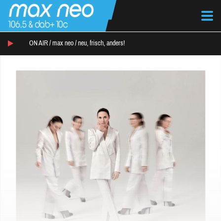
ON AIR /
max neo
/
neu, frisch, anders!