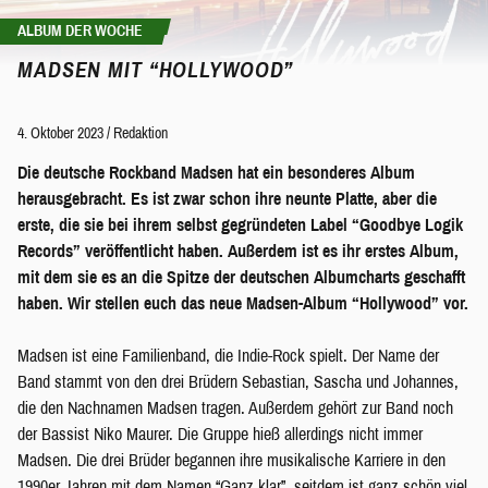
ALBUM DER WOCHE
MADSEN MIT “HOLLYWOOD”
4. Oktober 2023
/
Redaktion
Die deutsche Rockband Madsen hat ein besonderes Album
herausgebracht. Es ist zwar schon ihre neunte Platte, aber die
erste, die sie bei ihrem selbst gegründeten Label “Goodbye Logik
Records” veröffentlicht haben. Außerdem ist es ihr erstes Album,
mit dem sie es an die Spitze der deutschen Albumcharts geschafft
haben. Wir stellen euch das neue Madsen-Album “Hollywood” vor.
Madsen ist eine Familienband, die Indie-Rock spielt. Der Name der
Band stammt von den drei Brüdern Sebastian, Sascha und Johannes,
die den Nachnamen Madsen tragen. Außerdem gehört zur Band noch
der Bassist Niko Maurer. Die Gruppe hieß allerdings nicht immer
Madsen. Die drei Brüder begannen ihre musikalische Karriere in den
1990er Jahren mit dem Namen “Ganz klar”, seitdem ist ganz schön viel