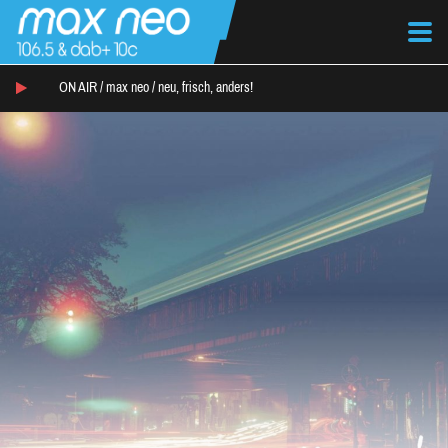
ON AIR /
max neo
/
neu, frisch, anders!