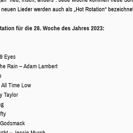
e neuen Lieder werden auch als „Hot Rotation“ bezeichne
otation für die 28. Woche des Jahres 2023:
69 Eyes
The Rain – Adam Lambert
o
 All Time Low
y Taylor
ng
fty
– Godsmack
Night – Jessie Murph