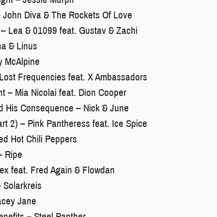
– John Diva & The Rockets Of Love
 – Lea & 01099 feat. Gustav & Zachi
a & Linus
zy McAlpine
Lost Frequencies feat. X Ambassadors
ht – Mia Nicolai feat. Dion Cooper
d His Consequence – Nick & June
art 2) – Pink Pantheress feat. Ice Spice
d Hot Chili Peppers
– Ripe
lex feat. Fred Again & Flowdan
 Solarkreis
acey Jane
enefits – Steel Panther