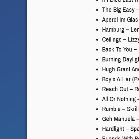
The Big Easy 
Aperol Im Glas
Hamburg – Len
Ceilings – Liz
Back To You – 
Burning Daylig
Hugh Grant An
Boy’s A Liar (P
Reach Out – Re
All Or Nothing 
Rumble – Skril
Geh Manuela –
Hardlight – Sp
Friends With B