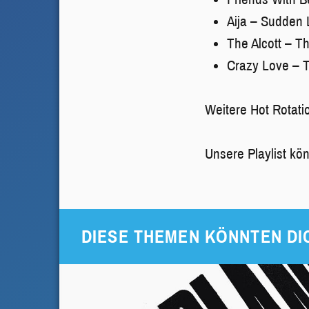
Aija – Sudden 
The Alcott – Th
Crazy Love – 
Weitere Hot Rotati
Unsere Playlist kö
DIESE THEMEN KÖNNTEN DI