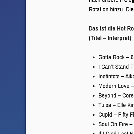
Rotation hinzu. Di
Das ist die Hot R
(Titel – Interpret)
Gotta Rock – 
I Can’t Stand 
Instintcts – Aik
Modern Love –
Beyond – Core
Tulsa – Elle Ki
Cupid – Fifty Fi
Soul On Fire 
If I Died Last 