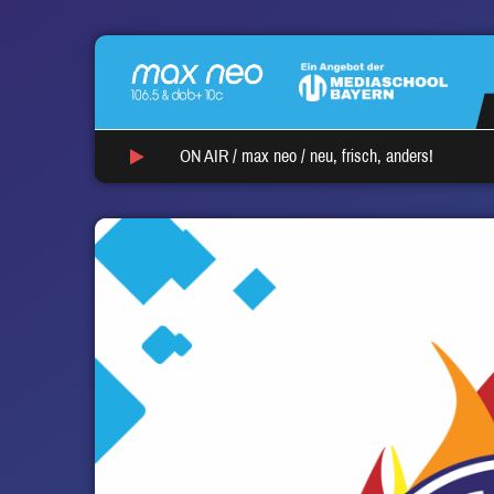
ON AIR /
max neo
/
neu, frisch, anders!