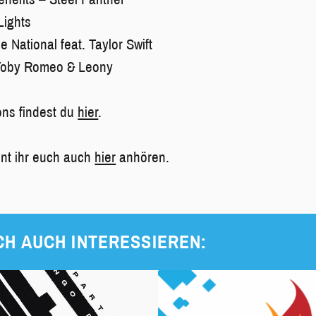
Lights
e National feat. Taylor Swift
Toby Romeo & Leony
ons findest du
hier
.
nnt ihr euch auch
hier
anhören.
CH AUCH INTERESSIEREN: