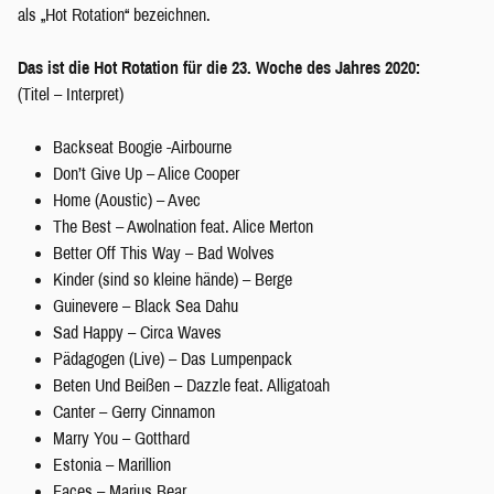
als „Hot Rotation“ bezeichnen.
Das ist die Hot Rotation für die 23. Woche des Jahres 2020:
(Titel – Interpret)
Backseat Boogie -Airbourne
Don’t Give Up – Alice Cooper
Home (Aoustic) – Avec
The Best – Awolnation feat. Alice Merton
Better Off This Way – Bad Wolves
Kinder (sind so kleine hände) – Berge
Guinevere – Black Sea Dahu
Sad Happy – Circa Waves
Pädagogen (Live) – Das Lumpenpack
Beten Und Beißen – Dazzle feat. Alligatoah
Canter – Gerry Cinnamon
Marry You – Gotthard
Estonia – Marillion
Faces – Marius Bear