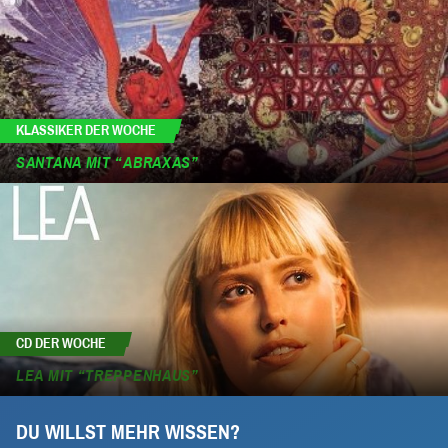
KLASSIKER DER WOCHE
SANTANA MIT “ABRAXAS”
CD DER WOCHE
LEA MIT “TREPPENHAUS”
DU WILLST MEHR WISSEN?