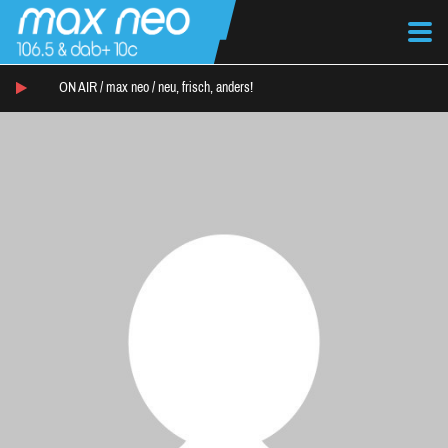
ON AIR /
max neo
/
neu, frisch, anders!