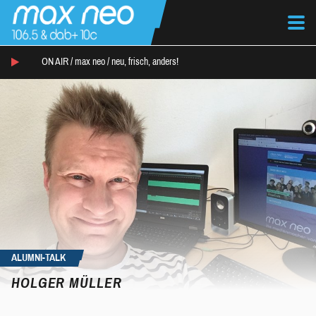
ON AIR /
max neo
/
neu, frisch, anders!
ALUMNI-TALK
HOLGER MÜLLER