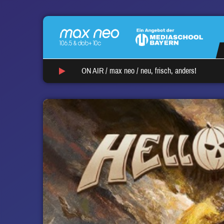
ON AIR /
max neo
/
neu, frisch, anders!