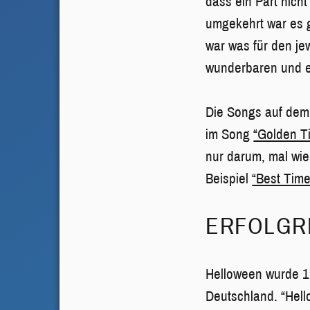
dass ein Part nicht
umgekehrt war es 
war was für den jew
wunderbaren und ein
Die Songs auf dem
im Song
“Golden T
nur darum, mal wi
Beispiel
“Best Time
ERFOLGR
Helloween wurde 19
Deutschland. “Hello