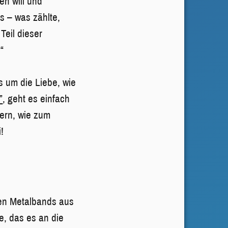
en will und
s – was zählte,
Teil dieser
“
 um die Liebe, wie
”
, geht es einfach
ern, wie zum
!
ten Metalbands aus
te, das es an die