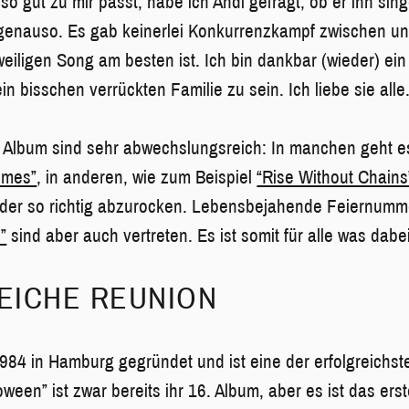
 so gut zu mir passt, habe ich Andi gefragt, ob er ihn sing
genauso. Es gab keinerlei Konkurrenzkampf zwischen un
eiligen Song am besten ist. Ich bin dankbar (wieder) ein 
 bisschen verrückten Familie zu sein. Ich liebe sie alle.
 Album sind sehr abwechslungsreich: In manchen geht es
imes”
, in anderen, wie zum Beispiel
“Rise Without Chains
eder so richtig abzurocken. Lebensbejahende Feiernumm
”
sind aber auch vertreten. Es ist somit für alle was dabei
EICHE REUNION
84 in Hamburg gegründet und ist eine der erfolgreichs
ween” ist zwar bereits ihr 16. Album, aber es ist das ers