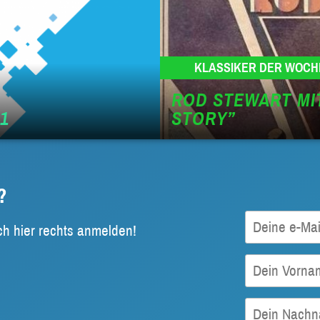
KLASSIKER DER WOCH
ROD STEWART MIT
1
STORY”
?
ch hier rechts anmelden!