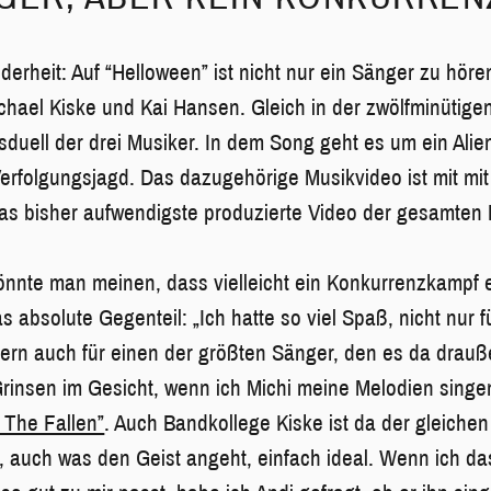
derheit: Auf “Helloween” ist nicht nur ein Sänger zu höre
Michael Kiske und Kai Hansen. Gleich in der zwölfminütige
sduell der drei Musiker. In dem Song geht es um ein Alie
erfolgungsjagd. Das dazugehörige Musikvideo ist mit mi
das bisher aufwendigste produzierte Video der gesamten
önnte man meinen, dass vielleicht ein Konkurrenzkampf e
s absolute Gegenteil: „Ich hatte so viel Spaß, nicht nur
ern auch für einen der größten Sänger, den es da drauße
Grinsen im Gesicht, wenn ich Michi meine Melodien singen
 The Fallen”
. Auch Bandkollege Kiske ist da der gleiche
 auch was den Geist angeht, einfach ideal. Wenn ich das