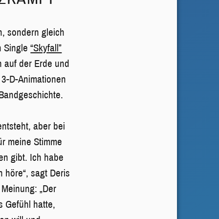
n, sondern gleich
n Single
“Skyfall”
n auf der Erde und
t 3-D-Animationen
 Bandgeschichte.
ntsteht, aber bei
 für meine Stimme
n gibt. Ich habe
 höre“, sagt Deris
n Meinung: „Der
 Gefühl hatte,