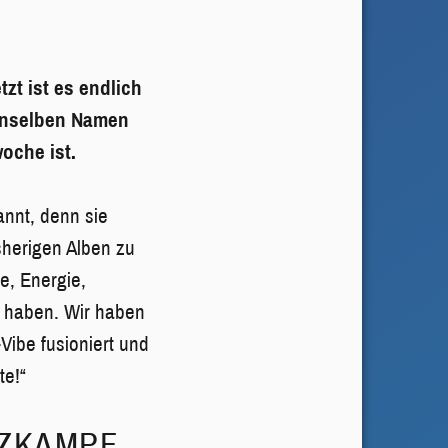
zt ist es endlich
denselben Namen
oche ist.
nnt, denn sie
isherigen Alben zu
e, Energie,
t haben. Wir haben
ibe fusioniert und
te!“
NZKAMPF