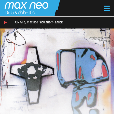
ON AIR /
max neo
/
neu, frisch, anders!