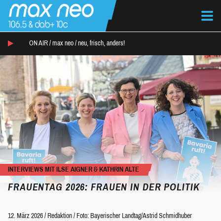
ON AIR /
max neo
/
neu, frisch, anders!
INTERVIEWS MIT ILSE AIGNER & KATHRIN ALTE
FRAUENTAG 2026: FRAUEN IN DER POLITIK
12. März 2026
/
Redaktion
/
Foto: Bayerischer Landtag/Astrid Schmidhuber