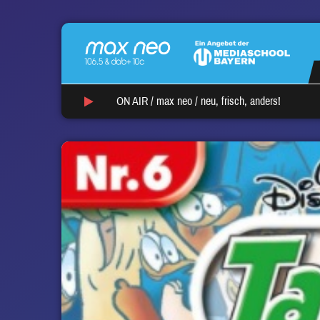
ON AIR /
max neo
/
neu, frisch, anders!