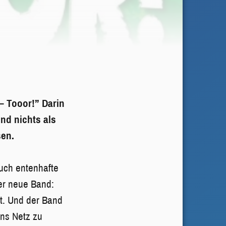
 – Tooor!” Darin
nd nichts als
sen.
uch entenhafte
der neue Band:
t. Und der Band
ins Netz zu