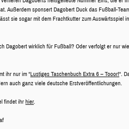
verlieren Dagoberts heißgeliebte Nummer Eins, die er in
 hat. Außerdem sponsert Dagobert Duck das Fußball-Tea
lässt sie sogar mit dem Frachtkutter zum Auswärtsspiel i
ich Dagobert wirklich für Fußball? Oder verfolgt er nur w
t ihr nur im “
Lustiges Taschenbuch Extra 6 – Tooor!
“. D
dern auch ganz viele deutsche Erstveröffentlichungen.
l findet ihr
hier
.
af