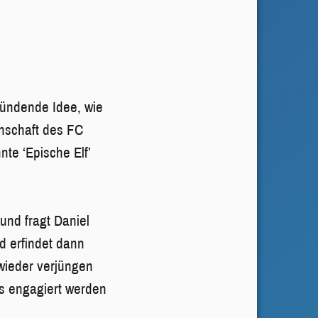
zündende Idee, wie
nnschaft des FC
te ‘Epische Elf’
und fragt Daniel
d erfindet dann
wieder verjüngen
ls engagiert werden