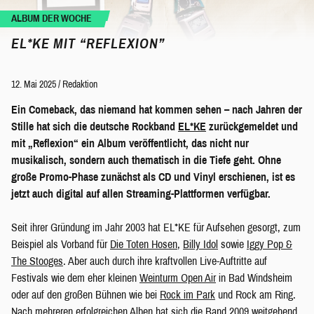
ALBUM DER WOCHE
EL*KE MIT “REFLEXION”
12. Mai 2025
/
Redaktion
Ein Comeback, das niemand hat kommen sehen – nach Jahren der
Stille hat sich die deutsche Rockband
EL*KE
zurückgemeldet und
mit „Reflexion“ ein Album veröffentlicht, das nicht nur
musikalisch, sondern auch thematisch in die Tiefe geht. Ohne
große Promo-Phase zunächst als CD und Vinyl erschienen, ist es
jetzt auch digital auf allen Streaming-Plattformen verfügbar.
Seit ihrer Gründung im Jahr 2003 hat EL*KE
für Aufsehen gesorgt, zum
Beispiel als Vorband für
Die Toten Hosen
,
Billy Idol
sowie
Iggy Pop &
The Stooges
. Aber auch durch ihre kraftvollen Live-Auftritte auf
Festivals wie dem eher kleinen
Weinturm Open Air
in Bad Windsheim
oder auf den großen Bühnen wie bei
Rock im Park
und Rock am Ring.
Nach mehreren erfolgreichen Alben hat sich die Band 2009 weitgehend