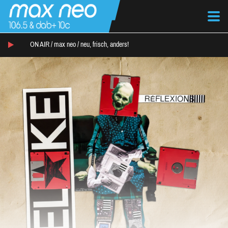
ON AIR /
max neo
/
neu, frisch, anders!