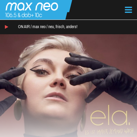
ON AIR /
max neo
/
neu, frisch, anders!