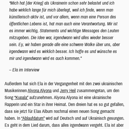
“Mich hat [der Krieg] als Ukrainerin schon sehr belastet und ich
habe wirklich lange für mich überlegt, weil ich finde, wenn man
künstlerisch aktiv ist, und vor allem, wenn man eine Person des
öffentlichen Lebens ist, hat man auch eine Verantwortung. Mir ist
es immer wichtig, Statements und wichtige Messages den Leuten
mitzugeben. Die Idee war, irgendwann wird alles wieder besser
sein. Ey, wir haben gerade alle eine schwere Wolke über uns, aber
irgendwann wird es wirklich besser. Ich hoffe es und wünsche es
mir und irgendwann wird es auch kommen.”
– Ela im Interview
Außerdem hat sich Ela in der Vergangenheit mit den zwei ukrainischen
Musikerinnen
Alyona Alyona
und
Jerry Heil
zusammengetan, um den
Song
“Kupala”
aufzunehmen. Alyona Alyona ist eine ukrainische
Rapperin und ein Star in ihrer Heimat. Den dreien hat es so gut gefallen,
dass sie jetzt für Elas Album nochmal einen neuen Song gemacht
haben. In
“Ablaufdatum”
wird auf Deutsch und auf Ukrainisch gesungen.
Es geht in dem Lied darum, dass alles irgendwann vergeht. Ela ist aber