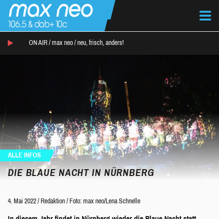
ON AIR /
max neo
/
neu, frisch, anders!
ALLE INFOS
DIE BLAUE NACHT IN NÜRNBERG
4. Mai 2022
/
Redaktion
/
Foto: max neo/Lena Schnelle
In diesem Jahr findet in Nürnberg wieder die Blaue Nacht statt,