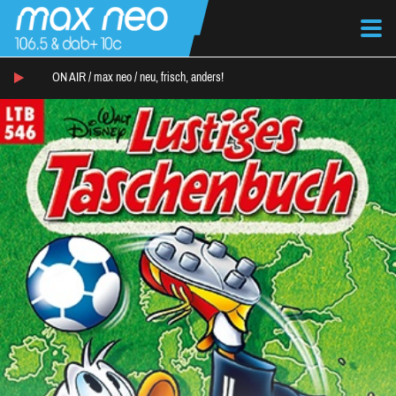
ON AIR /
max neo
/
neu, frisch, anders!