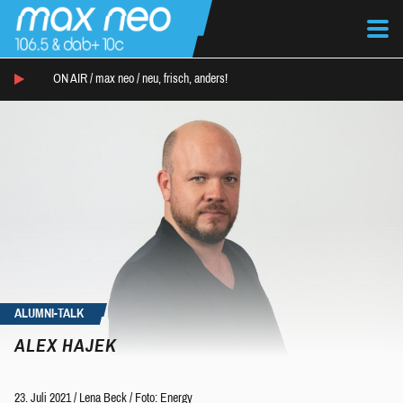
ON AIR /
max neo
/
neu, frisch, anders!
ALUMNI-TALK
ALEX HAJEK
23. Juli 2021
/
Lena Beck
/
Foto: Energy