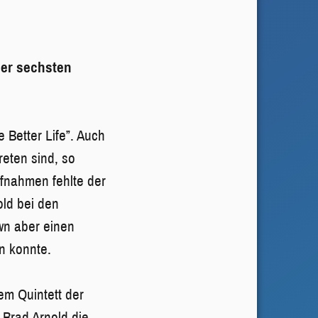
der sechsten
 Better Life”. Auch
eten sind, so
ufnahmen fehlte der
old bei den
wn aber einen
n konnte.
m Quintett der
 Brad Arnold die