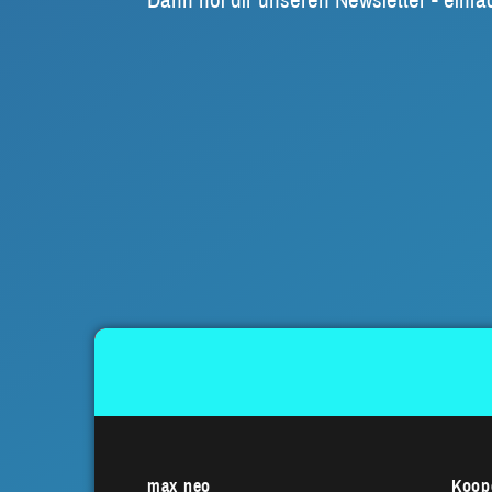
max neo
Koope