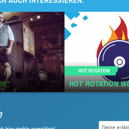
CH AUCH INTERESSIEREN:
HOT ROTATION
RE”
HOT ROTATION WO
?
ch hier rechts anmelden!