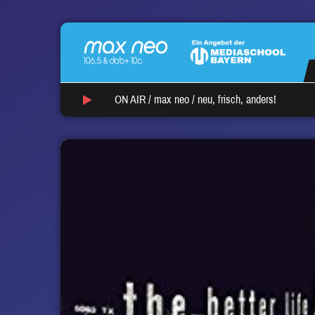
ON AIR /
max neo
/
neu, frisch, anders!