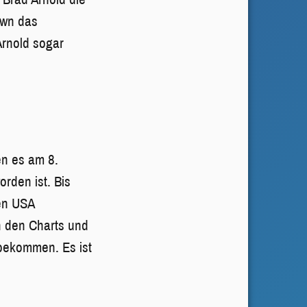
own das
Arnold sogar
en es am 8.
rden ist. Bis
den USA
n den Charts und
 bekommen. Es ist