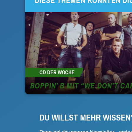
DIESE THEMEN KÖNNTEN DI
CD DER WOCHE
BOPPIN’ B MIT “WE DON’T CA
DU WILLST MEHR WISSEN
Dann hol dir unseren Newsletter - einfa