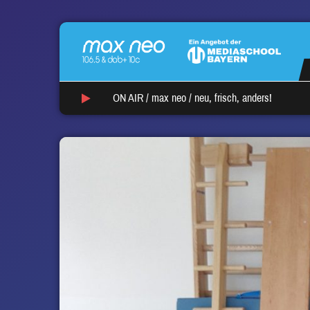
ON AIR /
max neo
/
neu, frisch, anders!