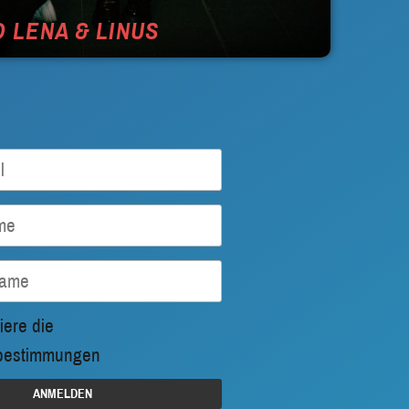
 LENA & LINUS
iere die
bestimmungen