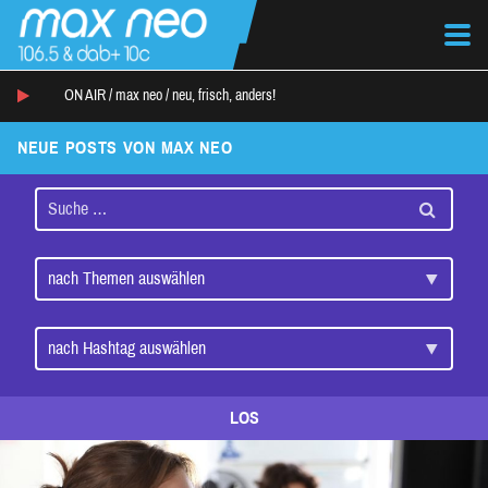
ON AIR /
max neo
/
neu, frisch, anders!
NEUE POSTS VON MAX NEO
LOS