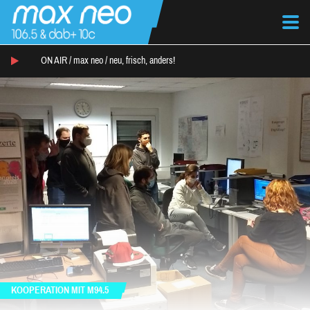
ON AIR /
max neo
/
neu, frisch, anders!
KOOPERATION MIT M94.5