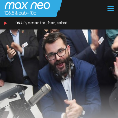
ON AIR /
max neo
/
neu, frisch, anders!