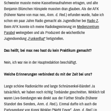
Schwester musste meine Kassettenaufnahmen ertragen, und alte
Benjamin Blümchen Hörspiele mussten dran glauben. Als der AFK
(früherer Name von max neo,
Anm. d. Red.
) erfunden wurde, habe ich
schon ein paar Jahre Radio gemacht als Jugendlicher bei
Radio Z
.
Beim AFK konnte ich meine Radiobegeisterung im
Medienzentrum
Parabol
weitergeben und als Produzent die wöchentliche
Jugendsendung
„Funkenflug“
fertigstellen.
Das heißt, bei max neo hast du kein Praktikum gemacht?
Nein, ich war nie in der Hauptredaktion beschäftigt.
Welche Erinnerungen verbindest du mit der Zeit bei uns?
Lange schöne Radionächte und lange Schnürsenkel-Bänder! Ja
tatsächlich, wir haben noch richtig Tonbänder geschnitten. Wirklich toll
waren Live-Sendungen wie direkt aus der Fürther Straße (früherer
Standort des Senders,
Anm. d. Red.
). Einmal durfte ich auch die
Partysendung von Konni Winkler (“Night Fever”,
Anm. d. Red.
) in