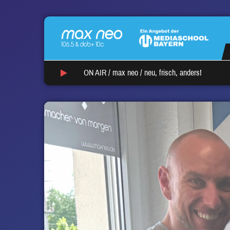
ON AIR /
max neo
/
neu, frisch, anders!