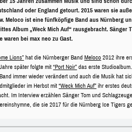
über 15 Jahren zusammen Musik und sind schon durc
utschland oder England getourt. 2015 waren sie auße
 Meloco ist eine fünfköpfige Band aus Nürnberg u
drittes Album „Weck Mich Auf“ rausgebracht. Sänger
e waren bei max neo zu Gast.
ome Lions”
hat die Nürnberger Band
Meloco
2012 ihre er
 Jahre später folgte mit
“Port Noir”
das erste Studioalbum.
Band immer wieder verändert und auch die Musik hat si
dmitglieder im Herbst mit
“Weck Mich Auf”
ihr erstes deu
cht. Im Interview erzählen Sänger Tom und Schlagzeuge
reinshymne, die sie 2017 für die Nürnberg Ice Tigers 