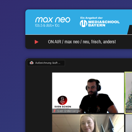
ON AIR /
max neo
/
neu, frisch, anders!