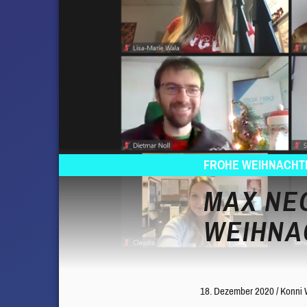
FROHE WEIHNACHT
MAX NE
WEIHNA
18. Dezember 2020
/
Konni 