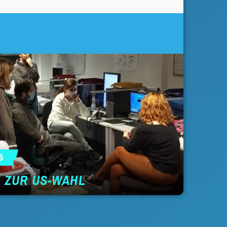
5
 ZUR US-WAHL