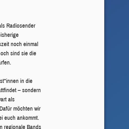
 als Radiosender
isherige
szeit noch einmal
noch sind sie die
rfen.
t*innen in die
ttfindet – sondern
art als
 Dafür möchten wir
ei euch ankommt.
in regionale Bands