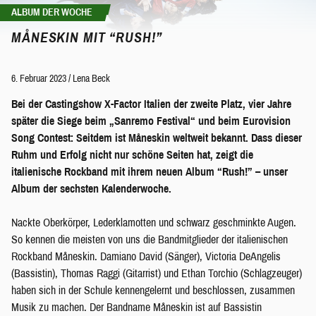
ALBUM DER WOCHE
MÅNESKIN MIT “RUSH!”
6. Februar 2023
/
Lena Beck
Bei der Castingshow X-Factor Italien der zweite Platz, vier Jahre
später die Siege beim „Sanremo Festival“ und beim Eurovision
Song Contest: Seitdem ist Måneskin weltweit bekannt. Dass dieser
Ruhm und Erfolg nicht nur schöne Seiten hat, zeigt die
italienische Rockband mit ihrem neuen Album “Rush!” – unser
Album der sechsten Kalenderwoche.
Nackte Oberkörper, Lederklamotten und schwarz geschminkte Augen.
So kennen die meisten von uns die Bandmitglieder der italienischen
Rockband Måneskin. Damiano David (Sänger), Victoria DeAngelis
(Bassistin), Thomas Raggi (Gitarrist) und Ethan Torchio (Schlagzeuger)
haben sich in der Schule kennengelernt und beschlossen, zusammen
Musik zu machen. Der Bandname Måneskin ist auf Bassistin