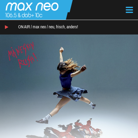
ON AIR /
max neo
/
neu, frisch, anders!