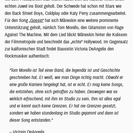
echten Juwel ins Boot geholt. Der Schwede hat schon mit Stars wie
den Back Street Boys, Coldplay oder Katy Perry zusammengearbeitet.
Für den Song
„Gossip“
hat sich Måneskin eine weitere prominente
Unterstützung geholt, nämlich Tom Morello, den Gitarristen von Rage
Against The Machine. Mit dem Lied blickt Måneskin hinter die Kulissen
der Filmmetropole und beschreibt das „echte“ Hollywood. Im Gegensatz
zur kalifornischen Stadt findet Bassistin Victoria DeAngelis den
Rockmusiker authentisch:
“
Tom Morello ist Teil einer Band, die legendär ist und Geschichte
geschrieben hat. Er weiß, wie man Dinge richtig macht. Obwohl er
eine große Karriere hingelegt hat, ist er echt. Er mag keine Songs,
die entstehen, ohne sich getroffen zu haben. Deswegen war es
wirklich erfrischend, mit ihm im Studio zu sein. Ihm ist alles egal
und er kennt auch keine Grenzen. Er hat nie Grenzen gesetzt,
sondern wir haben stundenlang im Studio gejammt und dann ist
dieser Song entstanden.
“
– Victoria DeAngelis