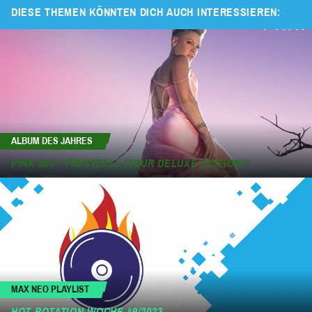
DIESE THEMEN KÖNNTEN DICH AUCH INTERESSIEREN:
ALBUM DES JAHRES
P!NK MIT “TRUSTFALL (TOUR DELUXE EDITION)”
MAX NEO PLAYLIST
HOT ROTATION WOCHE 49/2023