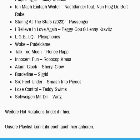
Ich Mach Einfach Weiter – Nachtkinder feat. Nun Flog Dr. Bert
Rabe
Staring At The Stars (2023) – Passenger
I Believe In Love Again – Peggy Gou & Lenny Kravitz
L.G.B.T.Q – Plexiphones
Woke – Pudeldame
Talk Too Much – Renee Rapp
Innocent Fun – Robocop Kraus
Alarm Clock – Sheryl Crow
Borderline – Sigrid
Six Feet Under – Smash Into Pieces
Lose Control – Teddy Swims
Schweigen Mit Dir – Wirtz
Weitere Hot Rotations findet ihr
hier
.
Unsere Playlist könnt ihr euch auch
hier
anhören.