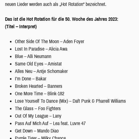
neuen Lieder werden auch als „Hot Rotation“ bezeichnet.
Das ist die Hot Rotation für die 50. Woche des Jahres 2023:
(Titel – Interpret)
Other Side Of The Moon – Aden Foyer
Lost In Paradise – Alicia Awa
Blue – Alli Neumann
Same Old Eyes – Amistat
Alles Neu – Antje Schomaker
I’m Done – Bakar
Broken Hearted – Banners
One More Time – Blink-182
Lose Yourself To Dance (Mix) – Daft Punk & Pharrell Williams
The Glass – Foo Fighters
Out Of My League – Lany
Pass Auf Mich Auf – Lea feat. Luvre 47
Get Down – Mando Diao
Purple Tiger – Milky Chance