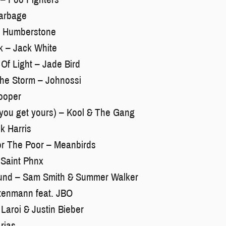
arbage
ly Humberstone
k – Jack White
 Of Light – Jade Bird
The Storm – Johnossi
ooper
you get yours) – Kool & The Gang
k Harris
 The Poor – Meanbirds
 Saint Phnx
ound – Sam Smith & Summer Walker
ttenmann feat. JBO
 Laroi & Justin Bieber
rias