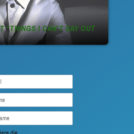
 “THINGS I CAN’T SAY OUT
iere die