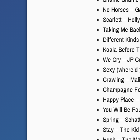
No Horses – G
Scarlett – Hol
Taking Me Bac
Different Kinds
Koala Before 
We Cry – JP C
Sexy (where’d 
Crawling – Mali
Champagne For
Happy Place –
You Will Be F
Spring – Scha
Stay – The Kid
Hush – The Ma