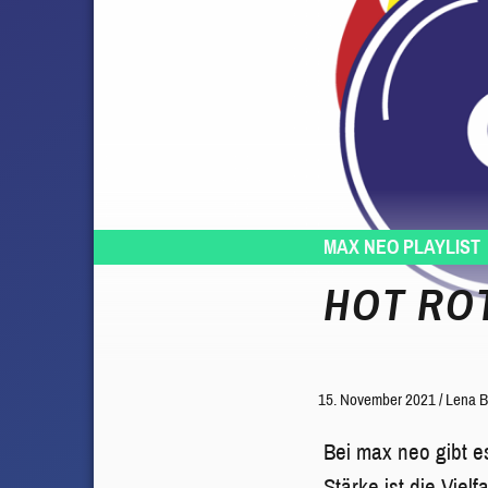
MAX NEO PLAYLIST
HOT ROT
15. November 2021
/
Lena B
Bei max neo gibt e
Stärke ist die Vie