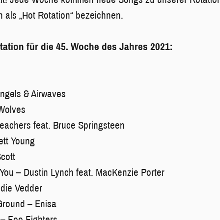
 als „Hot Rotation“ bezeichnen.
otation für die 45. Woche des Jahres 2021:
ngels & Airwaves
 Wolves
eachers feat. Bruce Springsteen
rett Young
cott
 You – Dustin Lynch feat. MacKenzie Porter
die Vedder
Ground – Enisa
 Foo Fighters