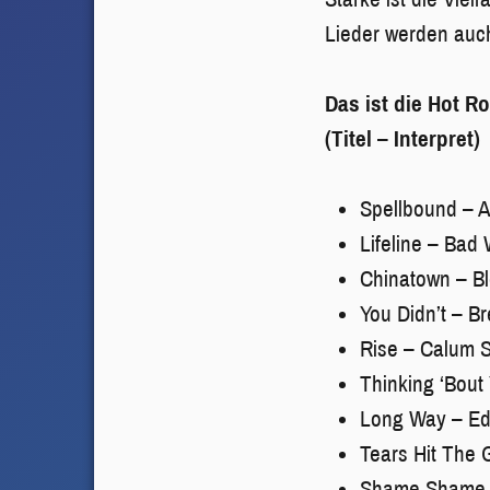
Lieder werden auch
Das ist die Hot R
(Titel – Interpret)
Spellbound – A
Lifeline – Bad
Chinatown – Bl
You Didn’t – B
Rise – Calum S
Thinking ‘Bout
Long Way – Ed
Tears Hit The 
Shame Shame –