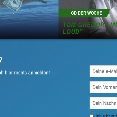
CD DER WOCHE
TOM GREGORY MIT
LOUD”
?
ch hier rechts anmelden!
Ich akzept