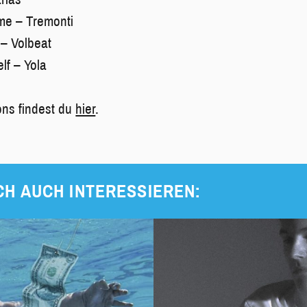
me – Tremonti
– Volbeat
lf – Yola
ons findest du
hier
.
CH AUCH INTERESSIEREN: