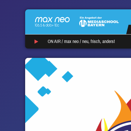
ON AIR /
max neo
/
neu, frisch, anders!