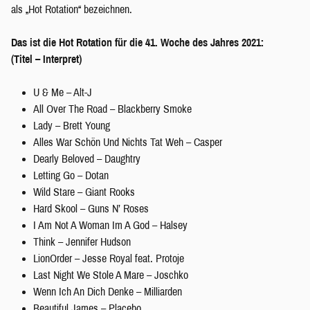
als „Hot Rotation“ bezeichnen.
Das ist die Hot Rotation für die 41. Woche des Jahres 2021:
(Titel – Interpret)
U & Me – Alt-J
All Over The Road – Blackberry Smoke
Lady – Brett Young
Alles War Schön Und Nichts Tat Weh – Casper
Dearly Beloved – Daughtry
Letting Go – Dotan
Wild Stare – Giant Rooks
Hard Skool – Guns N’ Roses
I Am Not A Woman Im A God – Halsey
Think – Jennifer Hudson
LionOrder – Jesse Royal feat. Protoje
Last Night We Stole A Mare – Joschko
Wenn Ich An Dich Denke – Milliarden
Beautiful James – Placebo