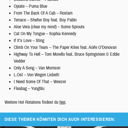
Opiate – Puma Blue
From The Back Of A Cab – Rostam
Terrace – Shelter Boy feat. Boy Pablo
Aloe Vera (clear my mind) – Some Sprouts
Cat On My Tongue – Sophia Kennedy
If It’s Love – Sting
Climb On Your Tears – The Paper Kites feat. Aoife O’Donovan
Highway To Hell – Tom Morello feat. Bruce Springsteen & Eddie
Vedder
Only A Song – Van Morrison
L.Ost – Von Wegen Lisbeth
I Need Some Of That – Weezer
Fleabag – Yungblu
Weitere Hot Rotations findest du
hier
.
DIESE THEMEN KÖNNTEN DICH AUCH INTERESSIEREN: