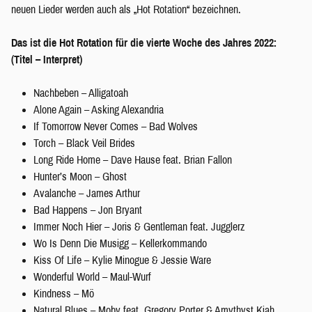
neuen Lieder werden auch als „Hot Rotation“ bezeichnen.
Das ist die Hot Rotation für die vierte Woche des Jahres 2022:
(Titel – Interpret)
Nachbeben – Alligatoah
Alone Again – Asking Alexandria
If Tomorrow Never Comes – Bad Wolves
Torch – Black Veil Brides
Long Ride Home – Dave Hause feat. Brian Fallon
Hunter’s Moon – Ghost
Avalanche – James Arthur
Bad Happens – Jon Bryant
Immer Noch Hier – Joris & Gentleman feat. Jugglerz
Wo Is Denn Die Musigg – Kellerkommando
Kiss Of Life – Kylie Minogue & Jessie Ware
Wonderful World – Maul-Wurf
Kindness – Mö
Natural Blues – Moby feat. Gregory Porter & Amythyst Kiah