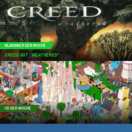
KLASSIKER DER WOCHE
CREED MIT “WEATHERED”
CD DER WOCHE
THE WOMBATS MIT “FIX YOURSELF, NOT THE WORLD”