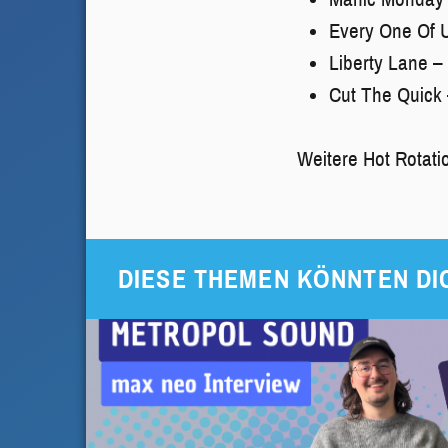
Every One Of U
Liberty Lane –
Cut The Quick 
Weitere Hot Rotati
DIESE THEMEN KÖNNTEN DI