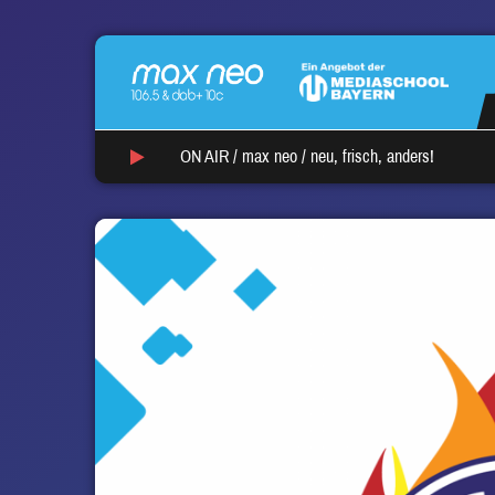
ON AIR /
max neo
/
neu, frisch, anders!