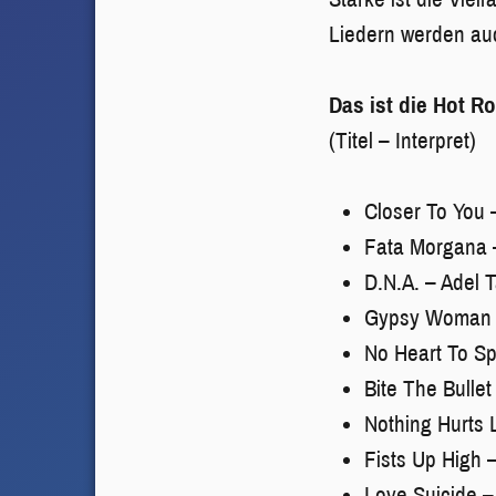
Liedern werden auc
Das ist die Hot R
(Titel – Interpret)
Closer To You
Fata Morgana 
D.N.A. – Adel T
Gypsy Woman (l
No Heart To Sp
Bite The Bullet 
Nothing Hurts 
Fists Up High
Love Suicide 