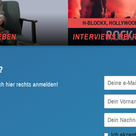
H-BLOCKX, HOLLYWOO
EBEN
INTERVIEWS BEI 
?
ch hier rechts anmelden!
Ich akzept