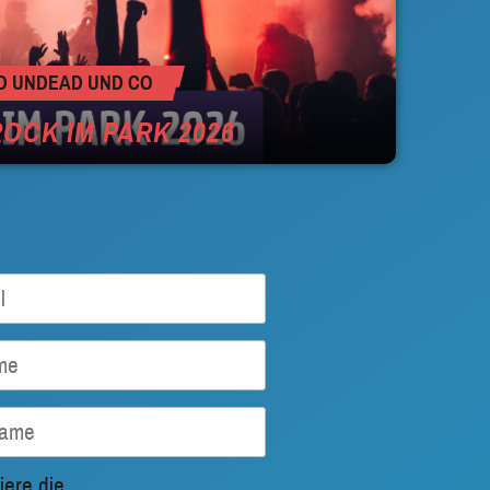
D UNDEAD UND CO
ROCK IM PARK 2026
iere die