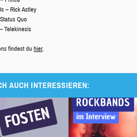
s – Rick Astley
 Status Quo
– Telekinesis
ons findest du
hier
.
CH AUCH INTERESSIEREN: