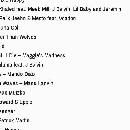
haled feat. Meek Mill, J Balvin, Lil Baby and Jeremih
Felix Jaehn & Mesto feat. Vcation
una Coil
der Than Wolves
ld
ntil I Die – Maggie’s Madness
uma feat. J Balvin
y – Mando Diao
e Waves – Manu Lanvin
Max Mutzke
Howard & Eppic
ssenger
atrick Martin
– Prince