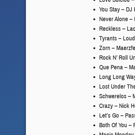
You Stay – DJ K
Never Alone – 
Reckless – Lac
Tyrants – Lou
Zorn – Maerzfe
Rock N’ Roll U
Que Pena – Mal
Long Long Wa
Lost Under Th
Schwerelos – 
Crazy – Nick 
Let’s Go – Pa
Both Of You – P
Manic Monday 