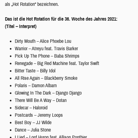
als „Hot Rotation“ bezeichnen.
Das ist die Hot Rotation für die 36. Woche des Jahres 2021:
(Titel – Interpret)
Dirty Mouth – Alice Phoebe Lou
Warrior – Atreyu feat. Travis Barker
Pick Up The Phone – Baba Shrimps
Renegade – Big Red Machine feat. Taylor Swift
Bitter Taste – Billy Idol
All Rise Again – Blackberry Smoke
Polaris – Damon Albarn
Glowing In The Dark – Django Django
There Will Be A Way – Dotan
Sidecar – Haloroid
Postcards – Jeremy Loops
Best Boy – JJ Wilde
Dance – Julia Stone
I Lied – Lord Huron feat. Allison Ponthier