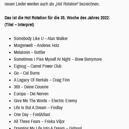
neuen Lieder werden auch als „Hot Rotation“ bezeichnen.
Das ist die Hot Rotation für die 35. Woche des Jahres 2022:
(Titel – Interpret)
Somebody Like U – Alan Walker
Morgenwelt – Anderes Holz
Melatonin – Bottler
Sometimes I Piss Myself At Night – Brew Berrymore
Eigisyg – Camel Power Club
Go – Cat Burns
A Legacy Of Rentals – Craig Finn
369 – Deine Cousine
Europa – Die Nerven
Give Me The Words – Electric Enemy
Life Is But A Dream – Findlay
One Day – FredAtlast
All These Fears – Friska Viljor
Dragging My Life Into A Dream – Girlpool